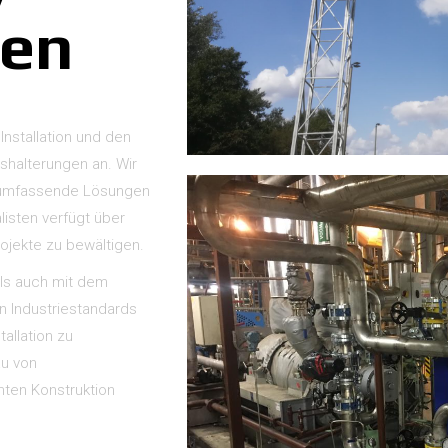
gen
Installation und den
gshalterungen an. Wir
n umfassende Lösungen
listen verfügt über
ojekte zu bewältigen.
als auch mit dem
n Industriestandards
allation zu
au von
amten Konstruktion