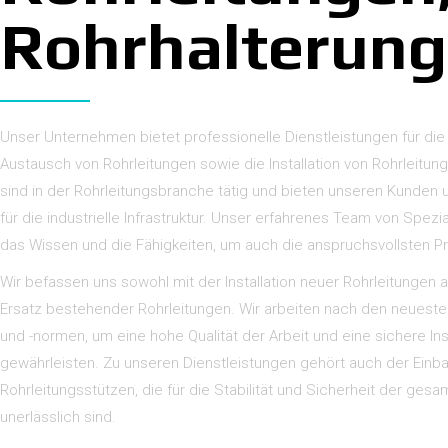
Rohrhalterun
Unser Unternehmen bietet professionelle Dienstleistungen für die 
Austausch von Rohrleitungen sowie die Installation von Rohrleitun
sind in der Rohrleitungsbranche tätig und bieten unseren Kunde
für die industrielle Infrastruktur. Unser erfahrenes Team von Spezia
das Wissen und die Fähigkeiten, um auch die anspruchsvollsten Pr
Wir befassen uns sowohl mit der Installation neuer Rohrleitungen 
Ersatz bestehender Rohrleitungen. Wir arbeiten nach den neueste
und -normen, um eine hohe Qualität der Arbeit und eine sichere Inst
gewährleisten. Zu unseren Dienstleistungen gehört auch der Einb
Rohrleitungsstützen, die für die Stabilität und Sicherheit der ges
unerlässlich sind.