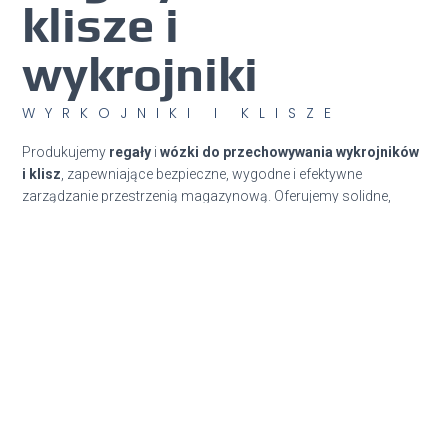
klisze i
wykrojniki
WYRKOJNIKI I KLISZE
Produkujemy
regały
i
wózki do przechowywania wykrojników
i klisz
, zapewniające bezpieczne, wygodne i efektywne
zarządzanie przestrzenią magazynową. Oferujemy solidne,
trwałe konstrukcje dopasowane do indywidualnych potrzeb,
ułatwiające organizację pracy.
Oferta