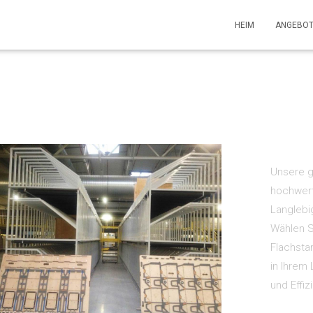
HEIM
ANGEBO
Unsere g
hochwerti
Langlebig
Wählen S
Flachsta
in Ihrem
und Effiz