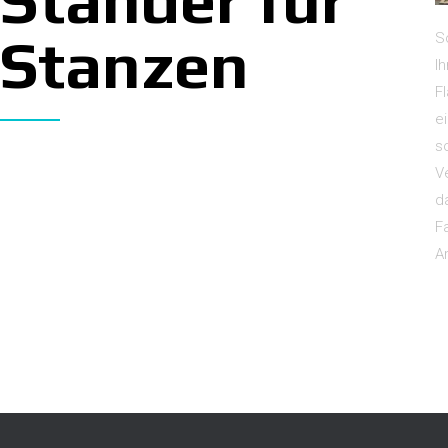
Stanzen
S
I
F
ei
s
V
d
F
A