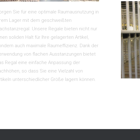
orgen Sie für eine optimale Raumausnutzung in
hrem Lager mit dem geschweißten
lachstanzregal. Unsere Regale bieten nicht nur
nen soliden Halt für Ihre gelagerten Artikel,
ondern auch maximale Raumeffizienz. Dank der
erwendung von flachen Ausstanzungen bietet
as Regal eine einfache Anpassung der
achhöhen, so dass Sie eine Vielzahl von
rtikeln unterschiedlicher Größe lagern können.