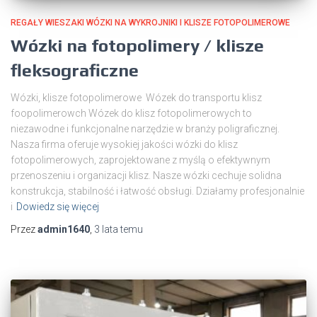
REGAŁY WIESZAKI WÓZKI NA WYKROJNIKI I KLISZE FOTOPOLIMEROWE
Wózki na fotopolimery / klisze
fleksograficzne
Wózki, klisze fotopolimerowe Wózek do transportu klisz
foopolimerowch Wózek do klisz fotopolimerowych to
niezawodne i funkcjonalne narzędzie w branży poligraficznej.
Nasza firma oferuje wysokiej jakości wózki do klisz
fotopolimerowych, zaprojektowane z myślą o efektywnym
przenoszeniu i organizacji klisz. Nasze wózki cechuje solidna
konstrukcja, stabilność i łatwość obsługi. Działamy profesjonalnie
i
Dowiedz się więcej
Przez
admin1640
,
3 lata
temu