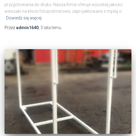
przygotowania do druku. Nasza firma oferuje wysokiej jakości
wieszaki na klisze fotopolimerowe, zaprojektowane z myślą o
Dowiedz się więcej
Przez
admin1640
,
3 lata
temu