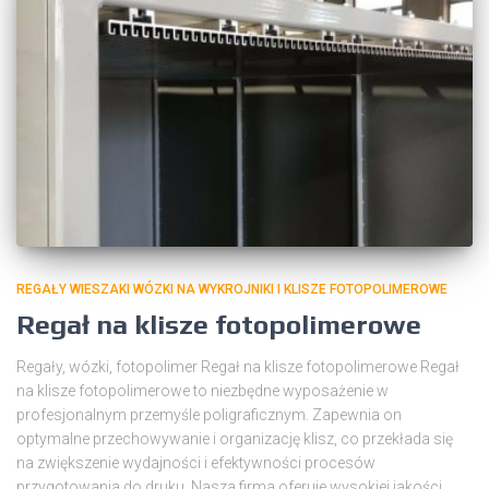
REGAŁY WIESZAKI WÓZKI NA WYKROJNIKI I KLISZE FOTOPOLIMEROWE
Regał na klisze fotopolimerowe
Regały, wózki, fotopolimer Regał na klisze fotopolimerowe Regał
na klisze fotopolimerowe to niezbędne wyposażenie w
profesjonalnym przemyśle poligraficznym. Zapewnia on
optymalne przechowywanie i organizację klisz, co przekłada się
na zwiększenie wydajności i efektywności procesów
przygotowania do druku. Nasza firma oferuje wysokiej jakości