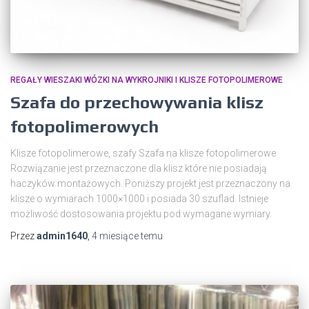
REGAŁY WIESZAKI WÓZKI NA WYKROJNIKI I KLISZE FOTOPOLIMEROWE
Szafa do przechowywania klisz
fotopolimerowych
Klisze fotopolimerowe, szafy Szafa na klisze fotopolimerowe
Rozwiązanie jest przeznaczone dla klisz które nie posiadają
haczyków montażowych. Poniższy projekt jest przeznaczony na
klisze o wymiarach 1000×1000 i posiada 30 szuflad. Istnieje
możliwość dostosowania projektu pod wymagane wymiary.
Przez
admin1640
,
4 miesiące
temu