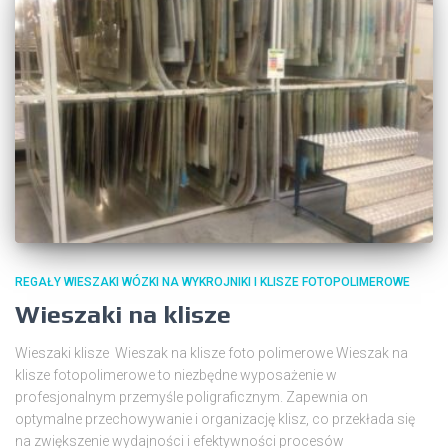
REGAŁY WIESZAKI WÓZKI NA WYKROJNIKI I KLISZE FOTOPOLIMEROWE
Wieszaki na klisze
Wieszaki klisze Wieszak na klisze foto polimerowe Wieszak na
klisze fotopolimerowe to niezbędne wyposażenie w
profesjonalnym przemyśle poligraficznym. Zapewnia on
optymalne przechowywanie i organizację klisz, co przekłada się
na zwiększenie wydajności i efektywności procesów