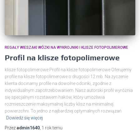
REGAŁY WIESZAKI WÓZKI NA WYKROJNIKI I KLISZE FOTOPOLIMEROWE
Profil na klisze fotopolimerowe
klisze fotopolimerowe Profil na klisze fotopolimerowe Oferujemy
profile na klisze fotopolimerowe o długości 12 mb. Na życzenie
klienta docinamy profile na dowolne odcinki, zgodnie z
indywidualnym zapotrzebowaniem. Nasz autorski profil wyróżnia
się specjalnym rozstawem haków, który umożliwia
rozmieszczenie maksymalnej liczby klisz na minimalnej
powierzchni. To jedno z najbardziej optymalnych rozwiązań
Dowiedz się więcej
Przez
admin1640
,
1 rok
temu