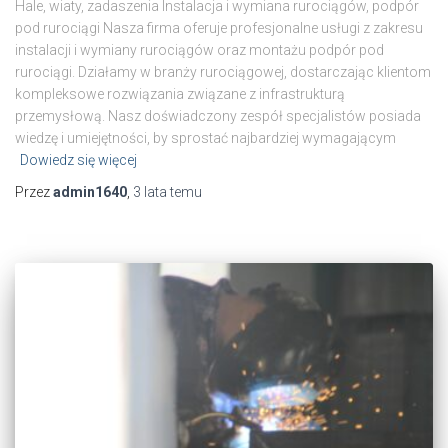
Hale, wiaty, zadaszenia Instalacja i wymiana rurociągów, podpór
pod rurociągi Nasza firma oferuje profesjonalne usługi z zakresu
instalacji i wymiany rurociągów oraz montażu podpór pod
rurociągi. Działamy w branży rurociągowej, dostarczając klientom
kompleksowe rozwiązania związane z infrastrukturą
przemysłową. Nasz doświadczony zespół specjalistów posiada
wiedzę i umiejętności, by sprostać najbardziej wymagającym
Dowiedz się więcej
Przez
admin1640
,
3 lata
temu