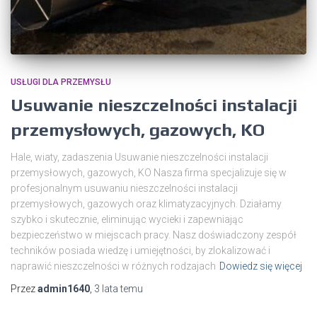
USŁUGI DLA PRZEMYSŁU
Usuwanie nieszczelności instalacji
przemysłowych, gazowych, KO
Hale, wiaty, zadaszenia Usuwanie nieszczelności instalacji
przemysłowych, gazowych, KO Nasza firma specjalizuje się w
profesjonalnym usuwaniu nieszczelności instalacji
przemysłowych, gazowych oraz klimatyzacyjnych. Działamy
szybko i skutecznie, eliminując wycieki i zapewniając
bezpieczeństwo w miejscach pracy. Nasz doświadczony zespół
techników posiada wiedzę i umiejętności, by zlokalizować i
naprawić nieszczelności w różnych rodzajach
Dowiedz się więcej
Przez
admin1640
,
3 lata
temu