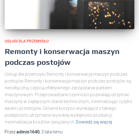
USŁUGI DLA PRZEMYSŁU
Remonty i konserwacja maszyn
podczas postojów
Usługi dla przemsyłu Remonty i konserwacja maszyn podczas
postojów Remonty i konserwacja maszyn podczas postojów są
nieodłączną częścią efektywnego zarządzania parkiem
maszynowym. Przeprowadzane czynności pozwalają utrzymać
maszyny w najlepszym stanie technicznym, minimalizując ryzyko
awarii i przestojów. Główne korzyści wynikające z takiego
podejścia to utrzymanie wysokiej wydajności produkcji,
minimalizacja kosztów związanych
Dowiedz się więcej
Przez
admin1640
,
3 lata
temu