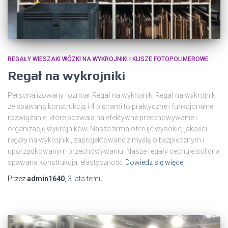
REGAŁY WIESZAKI WÓZKI NA WYKROJNIKI I KLISZE FOTOPOLIMEROWE
Regał na wykrojniki
Personalizowany rozmiar Regał na wykrojniki Regał na wykrojniki
ze spawaną konstrukcją i 4 piętrami to praktyczne i funkcjonalne
rozwiązanie, które pozwala na efektywne przechowywanie i
organizację wykrojników. Nasza firma oferuje wysokiej jakości
regały na wykrojniki, zaprojektowane z myślą o bezpiecznym i
uporządkowanym przechowywaniu. Nasze regały cechuje solidna
spawana konstrukcja, elastyczność
Dowiedz się więcej
Przez
admin1640
,
3 lata
temu