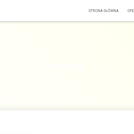
STRONA GŁÓWNA
OF
włazy