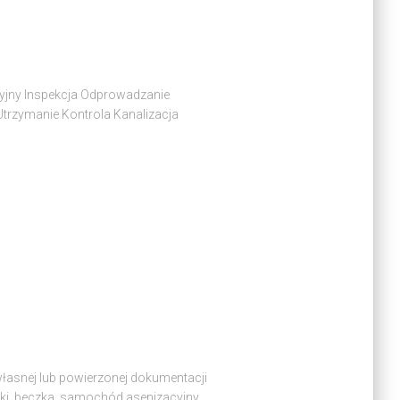
cyjny Inspekcja Odprowadzanie
trzymanie Kontrola Kanalizacja
 własnej lub powierzonej dokumentacji
iki, beczka, samochód asenizacyjny