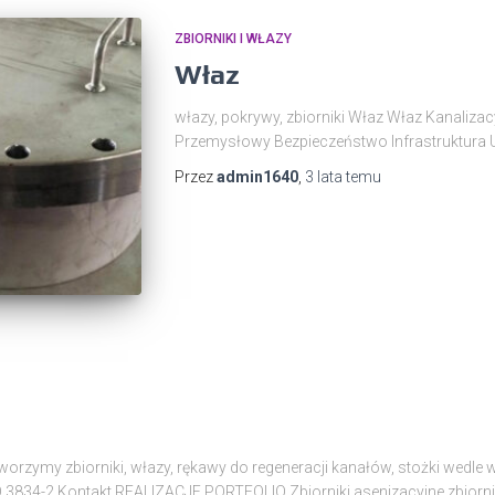
ZBIORNIKI I WŁAZY
Właz
włazy, pokrywy, zbiorniki Właz Właz Kanaliza
Przemysłowy Bezpieczeństwo Infrastruktura U
Przez
admin1640
,
3 lata
temu
Tworzymy zbiorniki, włazy, rękawy do regeneracji kanałów, stożki wedle
O 3834-2 Kontakt REALIZACJE PORTFOLIO Zbiorniki asenizacyjne zbiorn