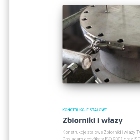
KONSTRUKCJE STALOWE
Zbiorniki i włazy
Konstrukcje stalowe Zbiorniki i włazy 
Posiadam certyfikaty ISO 9001 oraz IS