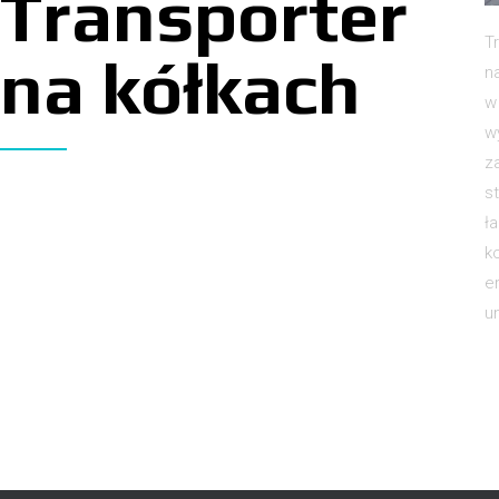
Transporter
T
na kółkach
n
w
w
z
s
ł
k
e
u