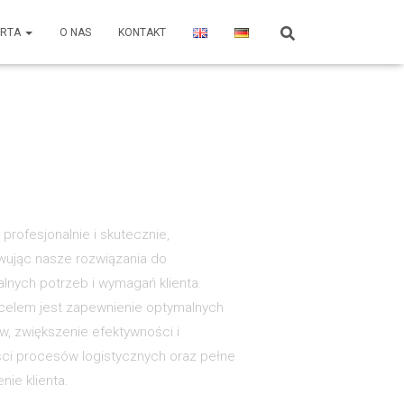
ERTA
O NAS
KONTAKT
profesjonalnie i skutecznie,
ując nasze rozwiązania do
alnych potrzeb i wymagań klienta.
elem jest zapewnienie optymalnych
ów, zwiększenie efektywności i
ci procesów logistycznych oraz pełne
nie klienta.