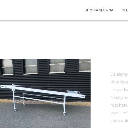
STRONA GŁÓWNA
OF
Działamy 
dostosow
indywidu
Naszym c
rezultat
wydajnoś
zadowole