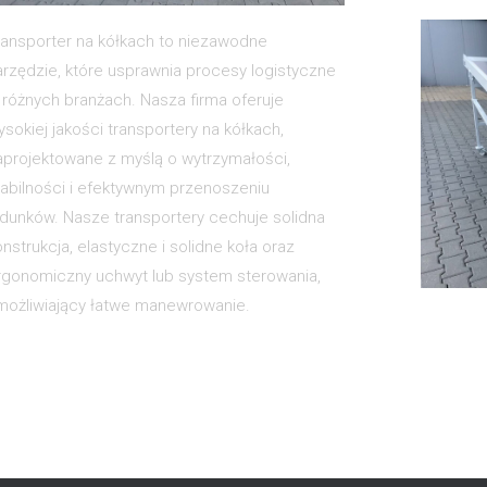
ransporter na kółkach to niezawodne
arzędzie, które usprawnia procesy logistyczne
 różnych branżach. Nasza firma oferuje
ysokiej jakości transportery na kółkach,
aprojektowane z myślą o wytrzymałości,
tabilności i efektywnym przenoszeniu
adunków. Nasze transportery cechuje solidna
onstrukcja, elastyczne i solidne koła oraz
rgonomiczny uchwyt lub system sterowania,
możliwiający łatwe manewrowanie.