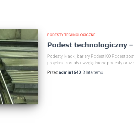
PODESTY TECHNOLOGICZNE
Podest technologiczny –
Podesty, kładki, bariery Podest KO Podest zo
projekcie zostały uwzględnione podesty oraz
Przez
admin1640
,
3 lata
temu