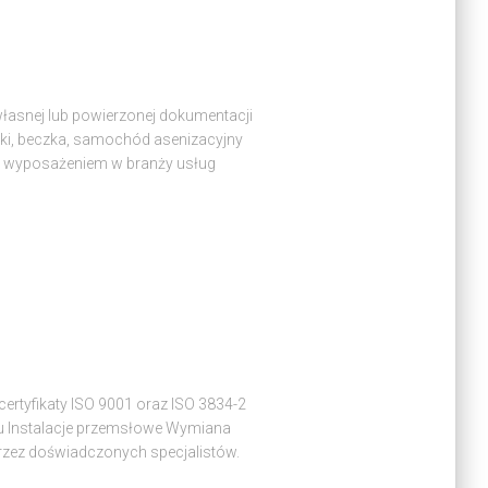
 własnej lub powierzonej dokumentacji
iki, beczka, samochód asenizacyjny
m wyposażeniem w branży usług
rtyfikaty ISO 9001 oraz ISO 3834-2
ju Instalacje przemsłowe Wymiana
przez doświadczonych specjalistów.