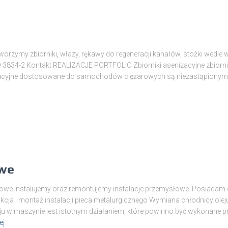
Tworzymy zbiorniki, włazy, rękawy do regeneracji kanałów, stożki wedle
O 3834-2 Kontakt REALIZACJE PORTFOLIO Zbiorniki asenizacyjne zbiorn
enizacyjne dostosowane do samochodów ciężarowych są niezastąpiony
owe
owe Instalujemy oraz remontujemy instalacje przemysłowe. Posiadam ce
ja i montaż instalacji pieca metalurgicznego Wymiana chłodnicy ole
ju w maszynie jest istotnym działaniem, które powinno być wykonane 
ej