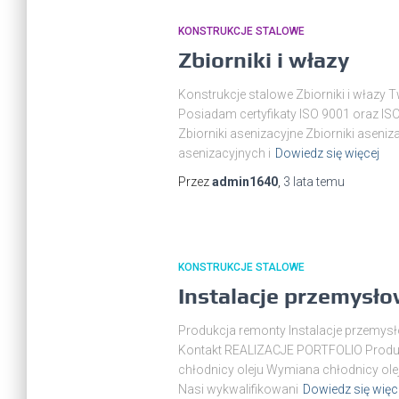
KONSTRUKCJE STALOWE
Zbiorniki i włazy
Konstrukcje stalowe Zbiorniki i włazy 
Posiadam certyfikaty ISO 9001 oraz IS
Zbiorniki asenizacyjne Zbiorniki as
asenizacyjnych i
Dowiedz się więcej
Przez
admin1640
,
3 lata
temu
KONSTRUKCJE STALOWE
Instalacje przemysł
Produkcja remonty Instalacje przemysł
Kontakt REALIZACJE PORTFOLIO Produkc
chłodnicy oleju Wymiana chłodnicy ole
Nasi wykwalifikowani
Dowiedz się więc