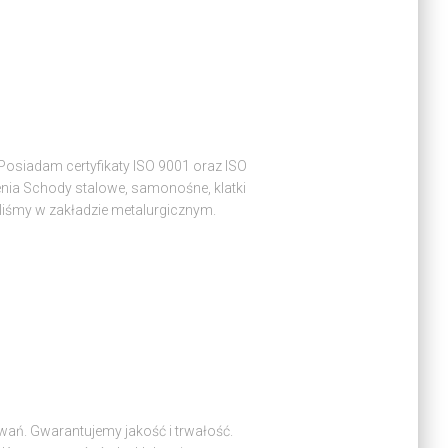
osiadam certyfikaty ISO 9001 oraz ISO
nia Schody stalowe, samonośne, klatki
aliśmy w zakładzie metalurgicznym.
wań. Gwarantujemy jakość i trwałość.