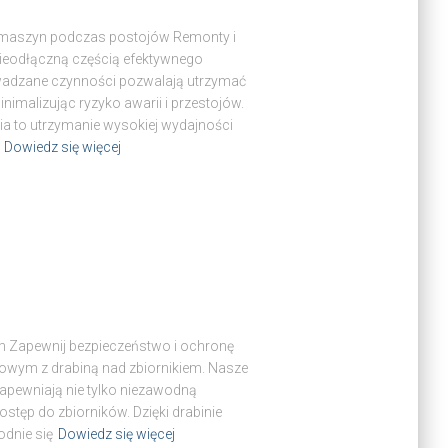
a maszyn podczas postojów Remonty i
eodłączną częścią efektywnego
adzane czynności pozwalają utrzymać
imalizując ryzyko awarii i przestojów.
ia to utrzymanie wysokiej wydajności
Dowiedz się więcej
kiem Zapewnij bezpieczeństwo i ochronę
lowym z drabiną nad zbiornikiem. Nasze
 zapewniają nie tylko niezawodną
stęp do zbiorników. Dzięki drabinie
dnie się
Dowiedz się więcej