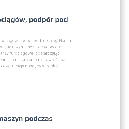
rociągów, podpór pod
 rurociągów, podpór pod rurociągi Nasza
nstalacji i wymiany rurociągów oraz
anży rurociągowej, dostarczając
z infrastrukturą przemysłową. Nasz
dzę i umiejętności, by sprostać
maszyn podczas