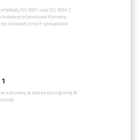
rtyfikaty ISO 9001 oraz ISO 3834-2
ju Instalacje przemsłowe Wymiana
przez doświadczonych specjalistów.
 1
stał wykonany ze stali kwasoodpornej W
 schody