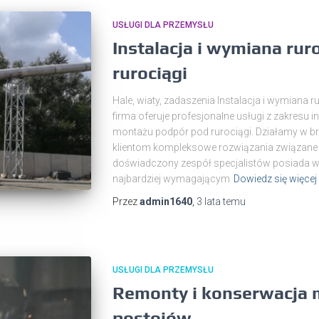
USŁUGI DLA PRZEMYSŁU
Instalacja i wymiana ru
rurociągi
Hale, wiaty, zadaszenia Instalacja i wymiana
firma oferuje profesjonalne usługi z zakresu i
montażu podpór pod rurociągi. Działamy w br
klientom kompleksowe rozwiązania związane 
doświadczony zespół specjalistów posiada wie
najbardziej wymagającym
Dowiedz się więcej
Przez
admin1640
,
3 lata
temu
USŁUGI DLA PRZEMYSŁU
Remonty i konserwacja 
postojów