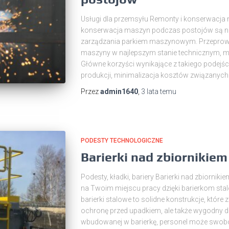
Usługi dla przemsyłu Remonty i konserwacj
konserwacja maszyn podczas postojów są ni
zarządzania parkiem maszynowym. Przeprow
maszyny w najlepszym stanie technicznym, min
Główne korzyści wynikające z takiego podejśc
produkcji, minimalizacja kosztów związanych
Przez
admin1640
,
3 lata
temu
PODESTY TECHNOLOGICZNE
Barierki nad zbiornikiem
Podesty, kładki, bariery Barierki nad zbiorni
na Twoim miejscu pracy dzięki barierkom sta
barierki stalowe to solidne konstrukcje, które
ochronę przed upadkiem, ale także wygodny do
wbudowanej w barierkę, personel może swobo