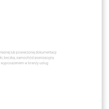
 własnej lub powierzonej dokumentacji
iki, beczka, samochód asenizacyjny
m wyposażeniem w branży usług