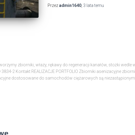
Przez
admin1640
,
3 lata
temu
Tworzymy zbiorniki, włazy, rękawy do regeneracji kanałów, stożki wedle
O 3834-2 Kontakt REALIZACJE PORTFOLIO Zbiorniki asenizacyjne zbiorn
enizacyjne dostosowane do samochodów ciężarowych są niezastąpiony
owe