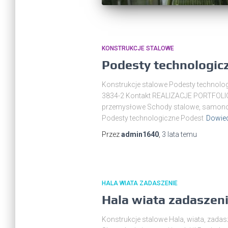
KONSTRUKCJE STALOWE
Podesty technologic
Konstrukcje stalowe Podesty technolog
3834-2 Kontakt REALIZACJE PORTFOLIO 
przemysłowe Schody stalowe, samonośne,
Podesty technologiczne Podest
Dowied
Przez
admin1640
,
3 lata
temu
HALA WIATA ZADASZENIE
Hala wiata zadaszen
Konstrukcje stalowe Hala, wiata, zadas