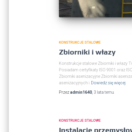
KONSTRUKCJE STALOWE
Zbiorniki i włazy
Konstrukcje stalowe Zbiorniki i włazy 
Posiadam certyfikaty ISO 9001 oraz IS
Zbiorniki asenizacyjne Zbiorniki as
asenizacyjnych i
Dowiedz się więcej
Przez
admin1640
,
3 lata
temu
KONSTRUKCJE STALOWE
Instalacje przemysł