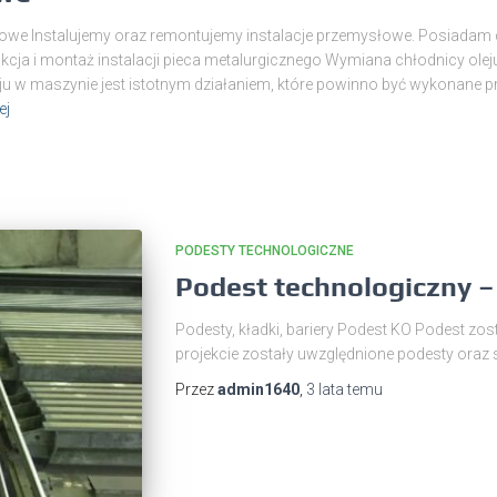
owe Instalujemy oraz remontujemy instalacje przemysłowe. Posiadam ce
ja i montaż instalacji pieca metalurgicznego Wymiana chłodnicy ole
ju w maszynie jest istotnym działaniem, które powinno być wykonane 
ej
PODESTY TECHNOLOGICZNE
Podest technologiczny –
Podesty, kładki, bariery Podest KO Podest zo
projekcie zostały uwzględnione podesty oraz
Przez
admin1640
,
3 lata
temu