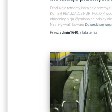
Produkcja remonty Instalacje przemysł
Kontakt REALIZACJE PORTFOLIO Produkc
chłodnicy oleju Wymiana chłodnicy ole
Nasi wykwalifikowani
Dowiedz się więc
Przez
admin1640
,
3 lata
temu